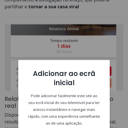
partilhar e
tornar a sua casa viral
Adicionar ao ecrã
inicial
Pode adicionar facilmente este site ao
Relatório online atualizado em tempo
seu ecrã inicial do seu telemóvel para ter
real
acesso instantâneo e navegar mais
Disponibilizamos o acesso aos vários anúncios e
rápido, com uma experiência semelhante
resultados da campanha da sua casa em tempo real,
ao de uma aplicação.