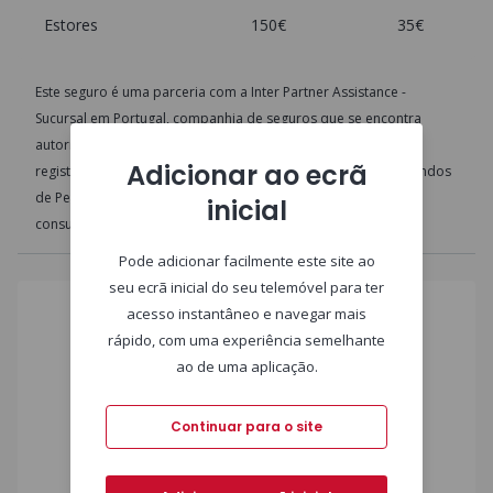
Estores
150€
35€
Este seguro é uma parceria com a Inter Partner Assistance -
Sucursal em Portugal, companhia de seguros que se encontra
autorizada a exercer a atividade seguradora em Portugal e
Adicionar ao ecrã
registada junto da Autoridade de Supervisão de Seguros e Fundos
de Pensões sob o nº 1056.
Esta informação não dispensa a
inicial
consulta das
condições gerais do seguro
.
Pode adicionar facilmente este site ao
seu ecrã inicial do seu telemóvel para ter
acesso instantâneo e navegar mais
rápido, com uma experiência semelhante
ao de uma aplicação.
Continuar para o site